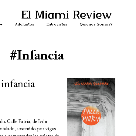
El Miami Review
Adelantos
Entrevistas
Quiénes Somos?
#Infancia
 infancia
o. Calle Patria, de Ivón
ntalado, sostenido por vigas