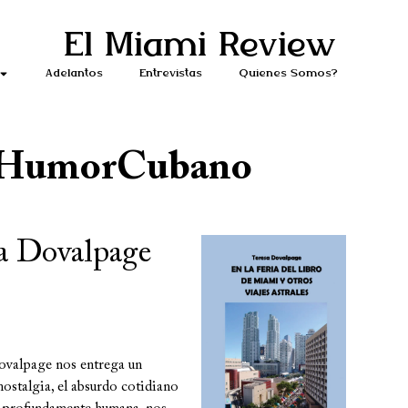
El Miami Review
Adelantos
Entrevistas
Quiénes Somos?
HumorCubano
esa Dovalpage
Dovalpage nos entrega un
nostalgia, el absurdo cotidiano