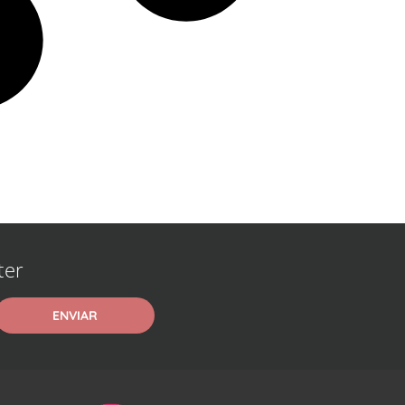
ter
ENVIAR