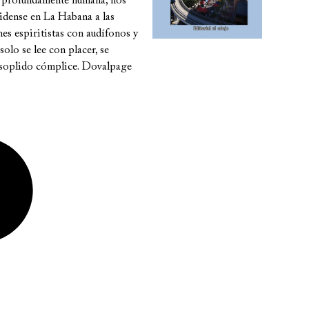
 y profundamente humana, nos
nidense en La Habana a las
nes espiritistas con audífonos y
olo se lee con placer, se
 resoplido cómplice. Dovalpage