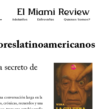
El Miami Review
Adelantos
Entrevistas
Quiénes Somos?
oreslatinoamericanos
a secreto de
na conversación larga en la
s, crónicas, recuerdos y una