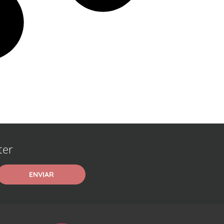
ter
ENVIAR