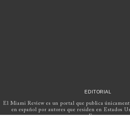
EDITORIAL
El Miami Review es un portal que publica únicamente
en español por autores que residen en Estados U
Europa.
Si tienes una propuesta, escríbenos a
elmiami