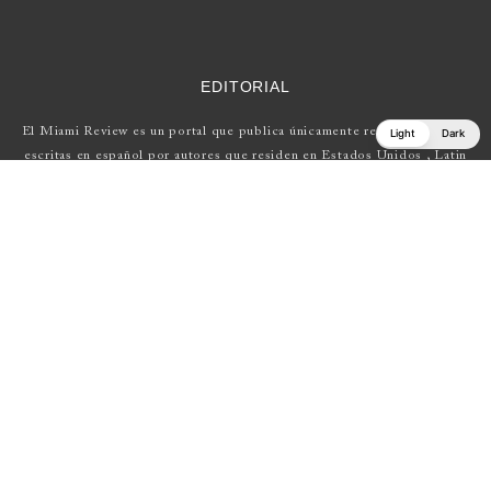
EDITORIAL
El Miami Review es un portal que publica únicamente reseñas de obras
Light
Dark
escritas en español por autores que residen en Estados Unidos , Latin
América y Europa.
Si tienes una propuesta, escríbenos a
elmiamireview@gmail.com