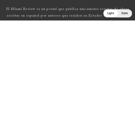
El Miami Review es un portal que publica únicamente reseñas de obras
Light
Dark
escritas en español por autores que residen en Estados Unidos , Latin
América y Europa.
Si tienes una propuesta, escríbenos a
elmiamireview@gmail.com