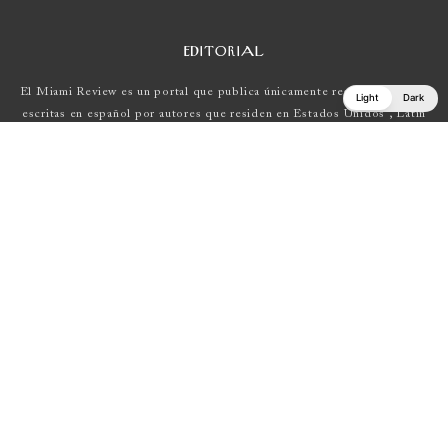
EDITORIAL
El Miami Review es un portal que publica únicamente reseñas de obras
Light
Dark
escritas en español por autores que residen en Estados Unidos , Latin
América y Europa.
Si tienes una propuesta, escríbenos a
elmiamireview@gmail.com