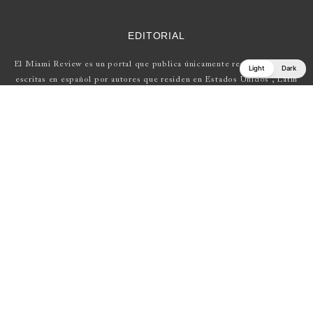
EDITORIAL
El Miami Review es un portal que publica únicamente reseñas de obras
Light
Dark
escritas en español por autores que residen en Estados Unidos , Latin
América y Europa.
Si tienes una propuesta, escríbenos a
elmiamireview@gmail.com