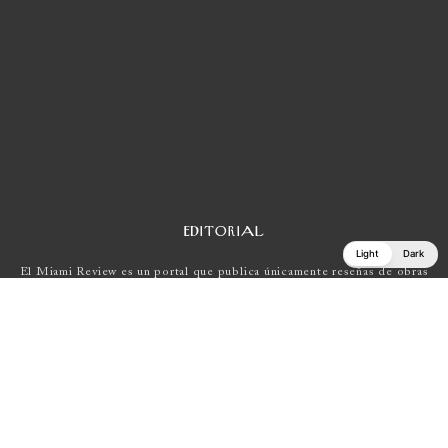
EDITORIAL
Light
Dark
El Miami Review es un portal que publica únicamente reseñas de obras
escritas en español por autores que residen en Estados Unidos , Latin
América y Europa.
Si tienes una propuesta, escríbenos a
elmiamireview@gmail.com