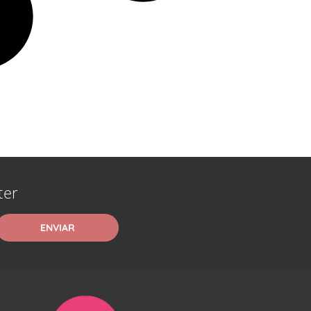
ter
ENVIAR