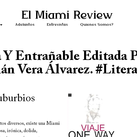
El Miami Review
Adelantos
Entrevistas
Quiénes Somos?
 Y Entrañable Editada 
n Vera Álvarez. #litera
suburbios
ntos diversos, existe una Miami
a, irónica, dolida,