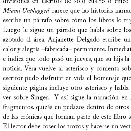
divisiones en escritos de solo cuatro o cinco
Miami Unplugged
parece que las historias narr
escribe un párrafo sobre cómo los libros lo tr
Luego le sigue un párrafo que habla sobre lo
azotado al área. Anjanette Delgado escribe un
calor y alegría –fabricada– permanente. Inmedi
e indica que todo pasó un jueves, que su hija la
noticia. Vera vuelve al asterisco y comenta so
escritor pudo disfrutar en vida el homenaje qu
siguiente página incluye otro asterisco y habl
ver sobre Singer. Y así sigue la narración en
fragmentos, quizás en pedazos dentro de otros
de las crónicas que forman parte de este libro s
El lector debe coser los trozos y hacerse un vest