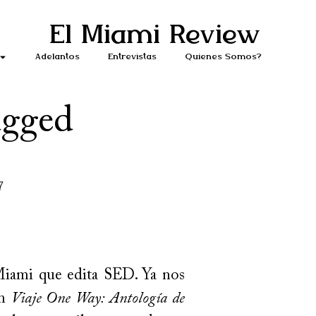
El Miami Review
Adelantos
Entrevistas
Quiénes Somos?
gged
7
Miami que edita SED. Ya nos
ón
Viaje One Way: Antología de